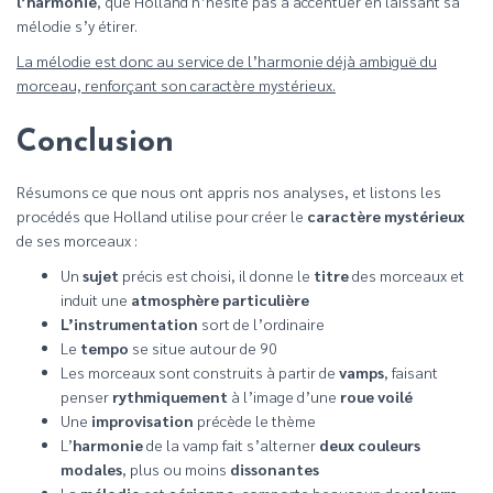
l’harmonie
, que Holland n’hésite pas à accentuer en laissant sa
mélodie s’y étirer.
La mélodie est donc au service de l’harmonie déjà ambiguë du
morceau, renforçant son caractère mystérieux.
Conclusion
Résumons ce que nous ont appris nos analyses, et listons les
procédés que Holland utilise pour créer le
caractère mystérieux
de ses morceaux :
Un
sujet
précis est choisi, il donne le
titre
des morceaux et
induit une
atmosphère particulière
L’instrumentation
sort de l’ordinaire
Le
tempo
se situe autour de 90
Les morceaux sont construits à partir de
vamps
, faisant
penser
rythmiquement
à l’image d’une
roue voilé
Une
improvisation
précède le thème
L’
harmonie
de la vamp fait s’alterner
deux couleurs
modales
, plus ou moins
dissonantes
La
mélodie
est
aérienne
, comporte beaucoup de
valeurs