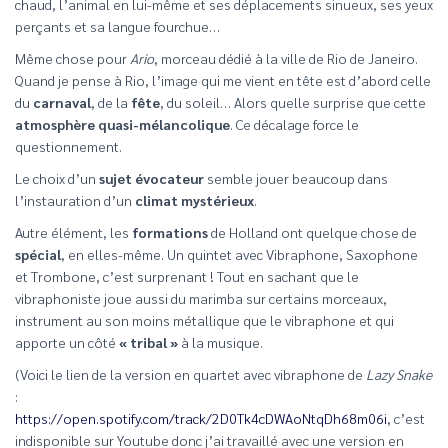
chaud, l’animal en lui-même et ses déplacements sinueux, ses yeux
perçants et sa langue fourchue…
Même chose pour
Ario
, morceau dédié à la ville de Rio de Janeiro.
Quand je pense à Rio, l’image qui me vient en tête est d’abord celle
du
carnaval
, de la
fête
, du soleil… Alors quelle surprise que cette
atmosphère quasi-mélancolique
. Ce décalage force le
questionnement.
Le choix d’un
sujet évocateur
semble jouer beaucoup dans
l’instauration d’un
climat mystérieux
.
Autre élément, les
formations
de Holland ont quelque chose de
spécial
, en elles-même. Un quintet avec Vibraphone, Saxophone
et Trombone, c’est surprenant ! Tout en sachant que le
vibraphoniste joue aussi du marimba sur certains morceaux,
instrument au son moins métallique que le vibraphone et qui
apporte un côté
« tribal »
à la musique.
(Voici le lien de la version en quartet avec vibraphone de
Lazy Snake
:
https://open.spotify.com/track/2D0Tk4cDWAoNtqDh68m06i
, c’est
indisponible sur Youtube donc j’ai travaillé avec une version en