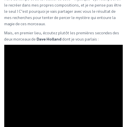
le recréer dans mes propres compositions, et je ne pense pas être
le seul ! C’est pourquoi je vais partager avec vous le résultat de
mes recherches pour tenter de percer le mystère qui entoure la
magie de ces morceaux.
Mais, en premier lieu, écoutez plutôt les premières secondes des
deux morceaux de
Dave Holland
dont je vous parlais :