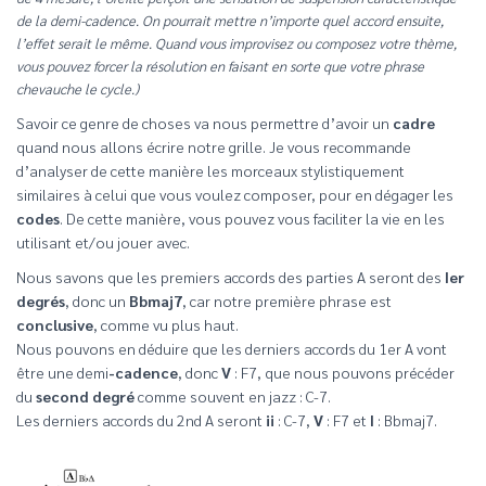
de la demi-cadence. On pourrait mettre n’importe quel accord ensuite,
l’effet serait le même. Quand vous improvisez ou composez votre thème,
vous pouvez forcer la résolution en faisant en sorte que votre phrase
chevauche le cycle.)
Savoir ce genre de choses va nous permettre d’avoir un
cadre
quand nous allons écrire notre grille. Je vous recommande
d’analyser de cette manière les morceaux stylistiquement
similaires à celui que vous voulez composer, pour en dégager les
codes
. De cette manière, vous pouvez vous faciliter la vie en les
utilisant et/ou jouer avec.
Nous savons que les premiers accords des parties A seront des
Ier
degrés
, donc un
Bbmaj7
, car notre première phrase est
conclusive
, comme vu plus haut.
Nous pouvons en déduire que les derniers accords du 1er A vont
être une demi
-cadence
, donc
V
: F7, que nous pouvons précéder
du
second degré
comme souvent en jazz : C-7.
Les derniers accords du 2nd A seront
ii
: C-7,
V
: F7 et
I
: Bbmaj7.