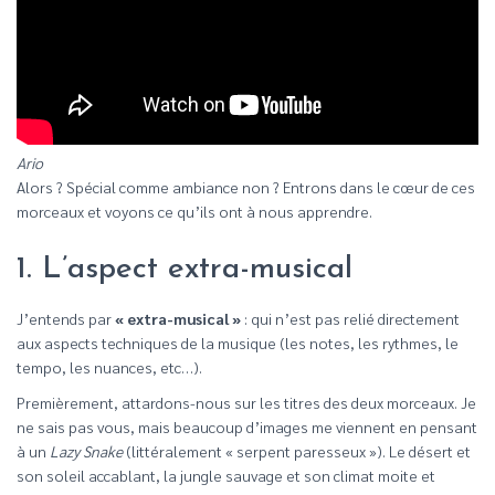
Ario
Alors ? Spécial comme ambiance non ? Entrons dans le cœur de ces
morceaux et voyons ce qu’ils ont à nous apprendre.
1. L’aspect extra-musical
J’entends par
« extra-musical »
: qui n’est pas relié directement
aux aspects techniques de la musique (les notes, les rythmes, le
tempo, les nuances, etc…).
Premièrement, attardons-nous sur les titres des deux morceaux. Je
ne sais pas vous, mais beaucoup d’images me viennent en pensant
à un
Lazy Snake
(littéralement « serpent paresseux »). Le désert et
son soleil accablant, la jungle sauvage et son climat moite et