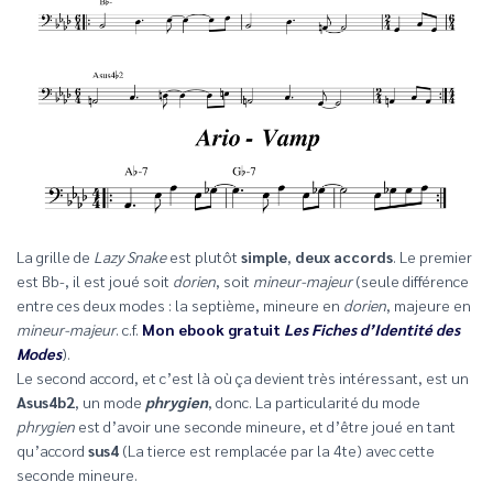
La grille de
Lazy Snake
est plutôt
simple
,
deux accords
. Le premier
est Bb-, il est joué soit
dorien
, soit
mineur-majeur
(seule différence
entre ces deux modes : la septième, mineure en
dorien
, majeure en
mineur-majeur
. c.f.
Mon ebook gratuit
Les Fiches d’Identité des
Modes
).
Le second accord, et c’est là où ça devient très intéressant, est un
Asus4b2
, un mode
phrygien
, donc. La particularité du mode
phrygien
est d’avoir une seconde mineure, et d’être joué en tant
qu’accord
sus4
(La tierce est remplacée par la 4te) avec cette
seconde mineure.