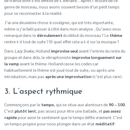
de transe dont il est difficile de s’extraire… Après l’écoute de ce
genre de morceau, nous avons souvent besoin d’un petit temps
pour se reconnecter à la réalité.
J’ai une deuxième chose à souligner, qui est très importante,
même si j’ai failli passer à côté dans mon analyse…Qu’avez-vous
remarqué dans le
déroulement
du début du morceau ? Le
thème
rentre-t-il tout de suite ? Et quel effet cela a-t-il sur la musique ?
Dans
Lazy Snake
, Holland
improvise seul
avant l’entrée du reste du
groupe et dans
Ario
, le vibraphoniste
improvise longuement sur
la vamp
avant le thème. Holland casse les codes car
habituellement le thème est joué tout de suite, ou après une
introduction, mais pas
après une improvisation
(c’est plus rare).
3. L’aspect rythmique
Commençons par le
tempo
, qui se situe aux alentours de
90 – 100
.
C’est
plutôt lent
, pas assez pour être une ballade, et
pas assez
rapide
pour avoir le sentiment que le temps défile vraiment. C’est
un tempo propice pour nous plonger dans un état
méditatif
.