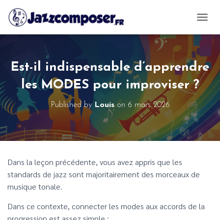
OUVRI
Est-il indispensable d’apprendre
les MODES pour improviser ?
Published by
Louis
on
6 mars 2026
Dans la leçon précédente, vous avez appris que les
standards de jazz sont majoritairement des morceaux de
musique tonale.
Dans ce contexte, connecter les modes aux accords de la
progression est assez simple :