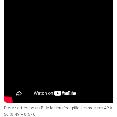
Prêtez attention au B de la dernière grille, les mesures 49 à
56 (0’49 – 0’57).