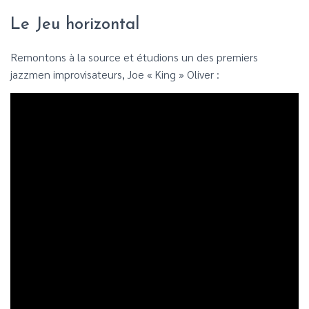
Le Jeu horizontal
Remontons à la source et étudions un des premiers
jazzmen improvisateurs, Joe « King » Oliver :