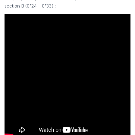
section B (0’24 – 0’33) :