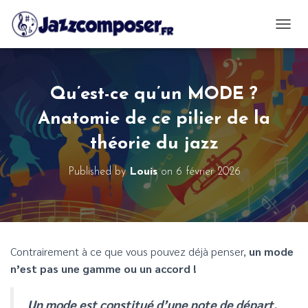
OUVRI
Qu’est-ce qu’un MODE ?
Anatomie de ce pilier de la
théorie du jazz
Published by
Louis
on
6 février 2026
Contrairement à ce que vous pouvez déjà penser,
un mode
n’est pas une gamme ou un accord !
Un mode est constitué d’une note de départ,