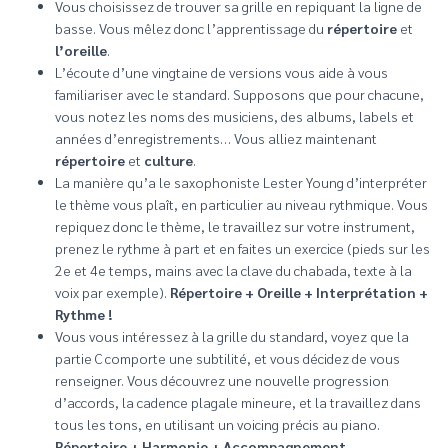
Vous choisissez de trouver sa grille en repiquant la ligne de
basse. Vous mêlez donc l’apprentissage du
répertoire
et
l’oreille
.
L’écoute d’une vingtaine de versions vous aide à vous
familiariser avec le standard. Supposons que pour chacune,
vous notez les noms des musiciens, des albums, labels et
années d’enregistrements… Vous alliez maintenant
répertoire
et
culture
.
La manière qu’a le saxophoniste Lester Young d’interpréter
le thème vous plaît, en particulier au niveau rythmique. Vous
repiquez donc le thème, le travaillez sur votre instrument,
prenez le rythme à part et en faites un exercice (pieds sur les
2e et 4e temps, mains avec la clave du chabada, texte à la
voix par exemple).
Répertoire + Oreille + Interprétation +
Rythme !
Vous vous intéressez à la grille du standard, voyez que la
partie C comporte une subtilité, et vous décidez de vous
renseigner. Vous découvrez une nouvelle progression
d’accords, la cadence plagale mineure, et la travaillez dans
tous les tons, en utilisant un voicing précis au piano.
Répertoire + Harmonie + Accompagnement
.