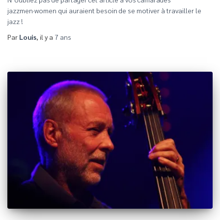
jazzmen·women qui auraient besoin de se motiver à travailler le
jazz !
Par
Louis
, il y a
7 ans