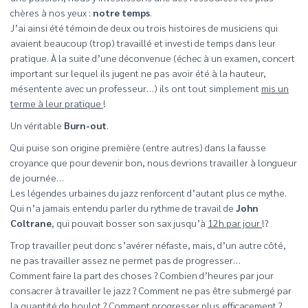
chères à nos yeux :
notre temps
.
J’ai ainsi été témoin de deux ou trois histoires de musiciens qui
avaient beaucoup (trop) travaillé et investi de temps dans leur
pratique. À la suite d’une déconvenue (échec à un examen, concert
important sur lequel ils jugent ne pas avoir été à la hauteur,
mésentente avec un professeur…) ils ont tout simplement
mis un
terme à leur pratique
!
Un véritable
Burn-out
.
Qui puise son origine première (entre autres) dans la fausse
croyance que pour devenir bon, nous devrions travailler à longueur
de journée…
Les légendes urbaines du jazz renforcent d’autant plus ce mythe.
Qui n’a jamais entendu parler du rythme de travail de
John
Coltrane
, qui pouvait bosser son sax jusqu’à
12h par jour
!?
Trop travailler peut donc s’avérer néfaste, mais, d’un autre côté,
ne pas travailler assez ne permet pas de progresser…
Comment faire la part des choses ? Combien d’heures par jour
consacrer à travailler le jazz ? Comment ne pas être submergé par
la quantité de boulot ?
Comment progresser plus efficacement ?