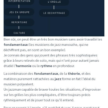
Bien sûr, on peut être un très bon musicien sans avoir travaillé les
fondamentaux
(les musiciens de jazz manouche, qui ne
déchiffrent pas, en sont un bon exemple).
Je connais des gens qui jouent des phrases très sophistiquées
grâce à leurs relevés de solo, mais qui n’ont pour autant jamais
étudié l’
harmonie
ou le
rythme
en profondeur.
La combinaison des
fondamentaux
, de la
théorie
, et des
matières purement rattachées au
jazz
forme en fait l’idéal du
musicien polyvalent.
Un jazzman capable de braver toutes les situations, d’improviser
sur les grilles les plus compliquées, d’être toujours précis
rythmiquement et de jouer tout ce qu’il entend.
Pour en revenir à Lincoln, s’il avait fait du sax, il nous aurait peut-