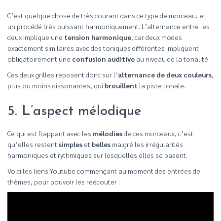
C’est quelque chose de très courant dans ce type de morceau, et
un procédé très puissant harmoniquement. L’alternance entre les
deux implique une
tension harmonique
, car deux modes
exactement similaires avec des toniques différentes impliquent
obligatoirement une
confusion auditive
au niveau de la tonalité.
Ces deux grilles reposent donc sur l’
alternance de deux couleurs
,
plus ou moins dissonantes, qui
brouillent
la piste tonale.
5. L’aspect mélodique
Ce qui est frappant avec les
mélodies
de ces morceaux, c’est
qu’elles restent
simples
et
belles
malgré les irrégularités
harmoniques et rythmiques sur lesquelles elles se basent.
Voici les liens Youtube commençant au moment des entrées de
thèmes, pour pouvoir les réécouter :