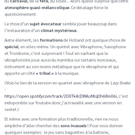
du
carnaval
, de la
fête
, du soleil… Alors quelle surprise que cette
atmosphère quasi-mélancolique
. Ce décalage force le
questionnement.
Le choix d’un
sujet évocateur
semble jouer beaucoup dans
l’instauration d’un
climat mystérieux
.
Autre élément, les
formations
de Holland ont quelque chose de
spécial
, en elles-même. Un quintet avec Vibraphone, Saxophone
et Trombone, c’est surprenant ! Tout en sachant que le
vibraphoniste joue aussi du marimba sur certains morceaux,
instrument au son moins métallique que le vibraphone et qui
apporte un côté
« tribal »
à la musique.
(Voici le lien de la version en quartet avec vibraphone de
Lazy Snake
:
https://open.spotify.com/track/2D0Tk4cDWAoNtqDh68m06i
, c’est
indisponible sur Youtube donc j’ai travaillé avec une version en
sextet.)
Et même avec une formation plus traditionnelle, rien ne nous
empêche d’aller chercher des
sons inusuels
! Pour vous donner
quelques exemples: le jeu sans baguettes à la batterie,