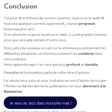
Conclusion
J’ai peut-être enfoncé des portes ouvertes, mais si on m’avait dit
tout cela quelques années auparavant, j’aurais
progressé
beaucoup plus vite !
Si un article de ce genre aurait pu m’aider, il y a de grandes chances
pour que cela aide certains d’entre vous.
Donc, jetez de nouveau un oeil sur le schéma vous présentant les
différentes disciplines, et cherchez comment les
combiner
dans
votre pratique.
Votre apprentissage n’en sera que plus
profond
et
durable
.
Consultez ici
la deuxième partie de cette série d’articles.
Cet article vous a plu et vous souhaitez en voir d’autres de ce type
? Restez au fait des dernières publications en vous
abonnant à la
Newsletter
:
Je veux du Jazz dans ma boîte mail !
N’oubliez pas de partager cet article à vos camarades