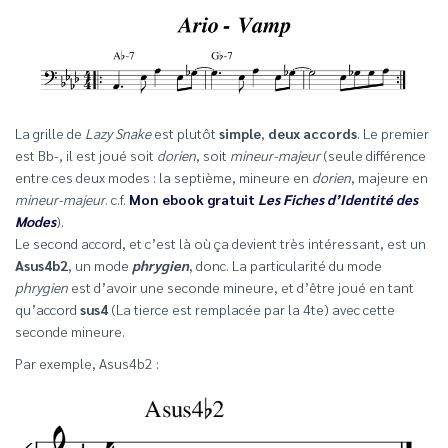
La grille de
Lazy Snake
est plutôt
simple
,
deux accords
. Le premier
est Bb-, il est joué soit
dorien
, soit
mineur-majeur
(seule différence
entre ces deux modes : la septième, mineure en
dorien
, majeure en
mineur-majeur
. c.f.
Mon ebook gratuit
Les Fiches d’Identité des
Modes
).
Le second accord, et c’est là où ça devient très intéressant, est un
Asus4b2
, un mode
phrygien
, donc. La particularité du mode
phrygien
est d’avoir une seconde mineure, et d’être joué en tant
qu’accord
sus4
(La tierce est remplacée par la 4te) avec cette
seconde mineure.
Par exemple, Asus4b2 :