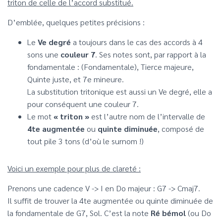
triton de celle de l’accord substitué.
D’emblée, quelques petites précisions :
Le
Ve degré
a toujours dans le cas des accords à 4
sons une
couleur 7
. Ses notes sont, par rapport à la
fondamentale : (Fondamentale), Tierce majeure,
Quinte juste, et 7e mineure.
La substitution tritonique est aussi un Ve degré, elle a
pour conséquent une couleur 7.
Le mot
« triton »
est l’autre nom de l’intervalle de
4te augmentée
ou
quinte diminuée
, composé de
tout pile 3 tons (d’où le surnom !)
Voici un exemple pour plus de clareté :
Prenons une cadence V -> I en Do majeur : G7 -> Cmaj7.
Il suffit de trouver la 4te augmentée ou quinte diminuée de
la fondamentale de G7, Sol. C’est la note
Ré bémol
(ou Do